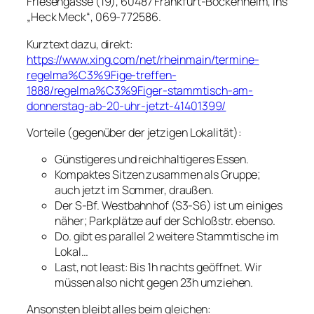
Friesengasse (19), 60487 Frankfurt-Bockenheim, ins
„Heck Meck“, 069-772586.
Kurztext dazu, direkt:
https://www.xing.com/net/rheinmain/termine-
regelma%C3%9Fige-treffen-
1888/regelma%C3%9Figer-stammtisch-am-
donnerstag-ab-20-uhr-jetzt-41401399/
Vorteile (gegenüber der jetzigen Lokalität):
Günstigeres und reichhaltigeres Essen.
Kompaktes Sitzen zusammen als Gruppe;
auch jetzt im Sommer, draußen.
Der S-Bf. Westbahnhof (S3-S6) ist um einiges
näher; Parkplätze auf der Schloßstr. ebenso.
Do. gibt es parallel 2 weitere Stammtische im
Lokal…
Last, not least: Bis 1h nachts geöffnet. Wir
müssen also nicht gegen 23h umziehen.
Ansonsten bleibt alles beim gleichen: