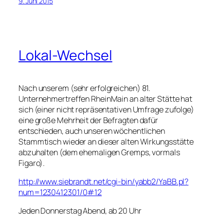
9. Juni 2015
Lokal-Wechsel
Nach unserem (sehr erfolgreichen) 81.
Unternehmertreffen RheinMain an alter Stätte hat
sich (einer nicht repräsentativen Umfrage zufolge)
eine große Mehrheit der Befragten dafür
entschieden, auch unseren wöchentlichen
Stammtisch wieder an dieser alten Wirkungsstätte
abzuhalten (dem ehemaligen Gremps, vormals
Figaro).
http://www.siebrandt.net/cgi-bin/yabb2/YaBB.pl?
num=1230412301/0#12
Jeden Donnerstag Abend, ab 20 Uhr