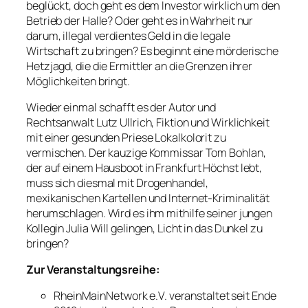
beglückt, doch geht es dem Investor wirklich um den
Betrieb der Halle? Oder geht es in Wahrheit nur
darum, illegal verdientes Geld in die legale
Wirtschaft zu bringen? Es beginnt eine mörderische
Hetzjagd, die die Ermittler an die Grenzen ihrer
Möglichkeiten bringt.
Wieder einmal schafft es der Autor und
Rechtsanwalt Lutz Ullrich, Fiktion und Wirklichkeit
mit einer gesunden Priese Lokalkolorit zu
vermischen. Der kauzige Kommissar Tom Bohlan,
der auf einem Hausboot in Frankfurt Höchst lebt,
muss sich diesmal mit Drogenhandel,
mexikanischen Kartellen und Internet-Kriminalität
herumschlagen. Wird es ihm mithilfe seiner jungen
Kollegin Julia Will gelingen, Licht in das Dunkel zu
bringen?
Zur Veranstaltungsreihe:
RheinMainNetwork e.V. veranstaltet seit Ende