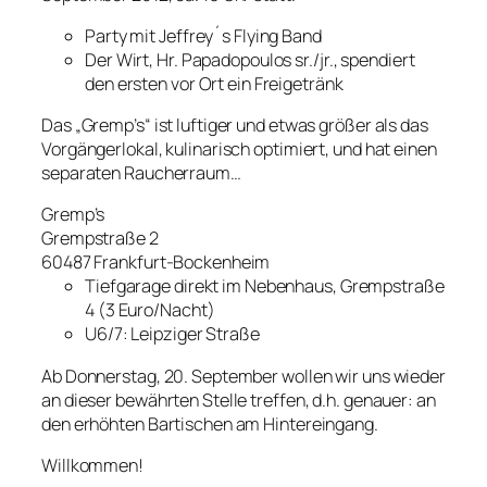
Party mit Jeffrey´s Flying Band
Der Wirt, Hr. Papadopoulos sr./jr., spendiert
den ersten vor Ort ein Freigetränk
Das „Gremp’s“ ist luftiger und etwas größer als das
Vorgängerlokal, kulinarisch optimiert, und hat einen
separaten Raucherraum…
Gremp’s
Grempstraße 2
60487 Frankfurt-Bockenheim
Tiefgarage direkt im Nebenhaus, Grempstraße
4 (3 Euro/Nacht)
U6/7: Leipziger Straße
Ab Donnerstag, 20. September wollen wir uns wieder
an dieser bewährten Stelle treffen, d.h. genauer: an
den erhöhten Bartischen am Hintereingang.
Willkommen!