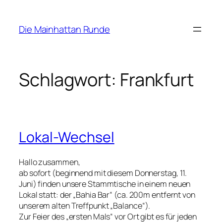
Zum
Inhalt
Die Mainhattan Runde
springen
Schlagwort:
Frankfurt
Lokal-Wechsel
Hallo zusammen,
ab sofort (beginnend mit diesem Donnerstag, 11.
Juni) finden unsere Stammtische in einem neuen
Lokal statt: der „Bahia Bar“ (ca. 200m entfernt von
unserem alten Treffpunkt „Balance“).
Zur Feier des „ersten Mals“ vor Ort gibt es für jeden