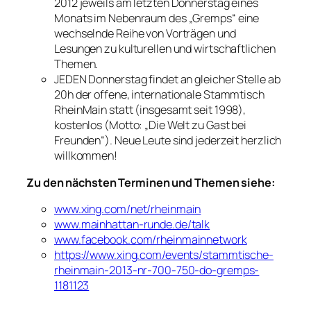
2012 jeweils am letzten Donnerstag eines
Monats im Nebenraum des „Gremps“ eine
wechselnde Reihe von Vorträgen und
Lesungen zu kulturellen und wirtschaftlichen
Themen.
JEDEN Donnerstag findet an gleicher Stelle ab
20h der offene, internationale Stammtisch
RheinMain statt (insgesamt seit 1998),
kostenlos (Motto: „Die Welt zu Gast bei
Freunden“). Neue Leute sind jederzeit herzlich
willkommen!
Zu den nächsten Terminen und Themen siehe:
www.xing.com/net/rheinmain
www.mainhattan-runde.de/talk
www.facebook.com/rheinmainnetwork
https://www.xing.com/events/stammtische-
rheinmain-2013-nr-700-750-do-gremps-
1181123