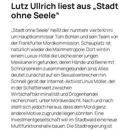
Lutz Ullrich liest aus „Stadt
ohne Seele“
„Stadt ohne Seele“ heißt der nunmehr vierte Krimi
um Hauptkommissar Tom Bohlan und sein Team von
der Frankfurter Mordkommission. Schauplatz ist
natürlich wieder die Mainmetropole. Dort wird in
einem Luxus-Hotel die Leiche einer jungen
Mexikanerin gefunden, deren Hände und Beine mit
Schnürsenkeln zusammengebunden sind. Alles
deutet zunächst auf ein Sexualverbrechen hin.
Schnell gerät der Internet-Aktivist Linus Möller, der
in der Schattenwelt zwischen
Wirtschaftskriminalität und Drogenhandel
recherchiert, unter Mordverdacht. Nach und nach
stellt sich jedoch heraus, dass dem Mord ganz
andere Motive zugrunde liegen könnten. Eine
Investmentgesellschaft will im Stadtwald eine neue
Multifunktionshalle bauen. Die Stadtregierung ist