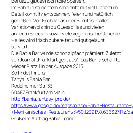
Bei dazu gibt es noch tolle Speisen.
Im Bahia in stilechtem Ambiente mit viel Liebe zum
Detail könnt ihr entspannen, feiern und natürlich
genießen. Von Enchiladas über Burritos in allen
Variationen bis hin zu Quesadillas und vielen
anderen Specials sowie viele vegetarische Gerichte
– alles wird frisch zubereitet und gut gelaunt
serviert.
Die Bahia Bar wurde schon zigfach prämiert. Zuletzt
von Journal „Frankfurt geht aus“; das Bahia schaffte
wieder Platz 1 in der Ausgabe 2015.
So findet Ihr uns:
Tanya`s Bahia Bar
Rödelheimer Str. 33
60487 Frankfurt am Main
http://bahia.fantasy-pro.de/
https://www.google.de/maps/place/Bahia+Restaurante+
+Mexikanisches+Restaurant/@50.123917,8.636327,17z/d
Grüße im Auftrag Bahia Team