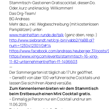
Stammtisch-Gast einen Gratiscocktail, diesen Do.
Oder, kurz und knackig: Willkommen!
Das Org-Team/
BG Andreas
Mehr dazu, inkl. Wegbeschreibung (mit kostenlosen
Parkplätzen) unter:
www.mainhattan-runde.de/talk
(ganz oben, resp.:)
http://www.siebrandt.net/cgi-bin/yabb2/YaBB.pl?
num=1230412301/0#14
https://www.facebook.com/andreas.heuberger.31/posts
https://www.xing.com/events/stammtisch-16-xing-
11-82-unternehmentreffen-ff-1496603
—
Der Sommergarten ist täglich ab 17 Uhr geöffnet.
– Genießt von über 100 verführerische Cocktails und
lassen Sie sich Ihren Abend versüße.
Zum Kennenlernen bieten wir dem Stammtisch
beim Erstbesuch einen Mini Cocktail gratis.
– Einmalig je Person nur ein Cocktail und nur am
11.06.2015