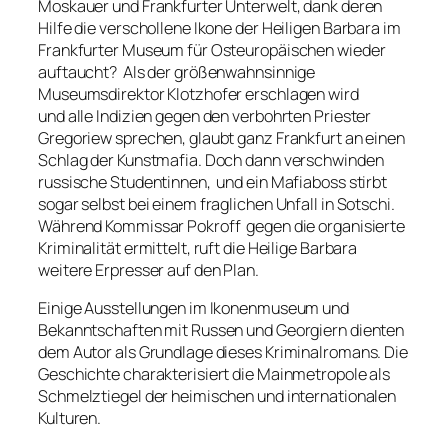
Moskauer und Frankfurter Unterwelt, dank deren
Hilfe die verschollene Ikone der Heiligen Barbara im
Frankfurter Museum für Osteuropäischen wieder
auftaucht? Als der größenwahnsinnige
Museumsdirektor Klotzhofer erschlagen wird
und alle Indizien gegen den verbohrten Priester
Gregoriew sprechen, glaubt ganz Frankfurt an einen
Schlag der Kunstmafia. Doch dann verschwinden
russische Studentinnen, und ein Mafiaboss stirbt
sogar selbst bei einem fraglichen Unfall in Sotschi.
Während Kommissar Pokroff gegen die organisierte
Kriminalität ermittelt, ruft die Heilige Barbara
weitere Erpresser auf den Plan.
Einige Ausstellungen im Ikonenmuseum und
Bekanntschaften mit Russen und Georgiern dienten
dem Autor als Grundlage dieses Kriminalromans. Die
Geschichte charakterisiert die Mainmetropole als
Schmelztiegel der heimischen und internationalen
Kulturen.