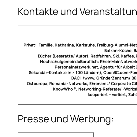
Kontakte und Veranstaltu
Privat:
Familie, Katharina, Karlsruhe, Freiburg-Alumni-Net, 
Balkan-Küche, Ba
Bücher (Leseratte/ Autor), Radfahren, Ski, Kaffee, P
Hochschulgemeinde
Beruflich:
RheinMainNetwork-V
Personalnetzwerk.net, Agentur für Arbeit 
Sekundär-Kontakte in > 100 Ländern), OpenBC.com-Fore
DACH/www, GründerZentrum/ Bür
Osteuropa, Romania-Networks, Ehrenamt/ Corporate Cit
KnowWho ®, Networking-Referate/ -Worksh
kooperiert – verliert, Zu
Presse und Werbung: