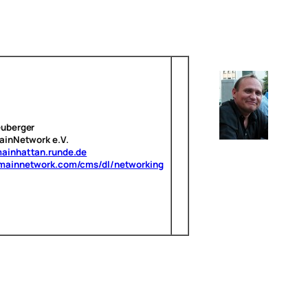
uberger
ainNetwork e.V.
ainhattan.runde.de
mainnetwork.com/cms/dl/networking