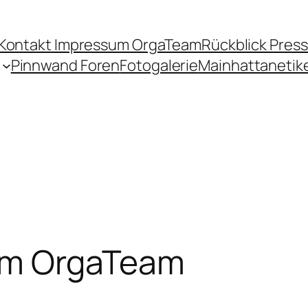
Kontakt Impressum OrgaTeam
Rückblick Pres
Pinnwand Foren
Fotogalerie
Mainhattanetik
um OrgaTeam