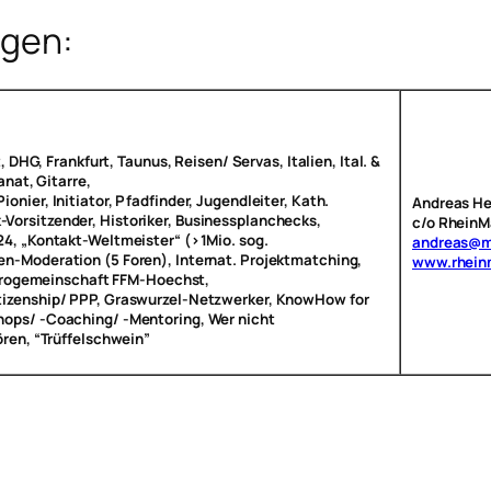
ngen:
DHG, Frankfurt, Taunus, Reisen/ Servas, Italien, Ital. &
nat, Gitarre,
ionier, Initiator, Pfadfinder, Jugendleiter, Kath.
Andreas He
orsitzender, Historiker, Businessplanchecks,
c/o RheinM
24, „Kontakt-Weltmeister“ (>1Mio. sog.
andreas@m
n-Moderation (5 Foren), Internat. Projektmatching,
www.rhein
ogemeinschaft FFM-Hoechst,
izenship/ PPP, Graswurzel-Netzwerker, KnowHow for
ops/ -Coaching/ -Mentoring, Wer nicht
hören, “Trüffelschwein”